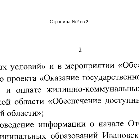
Страница №
2
из
2
: