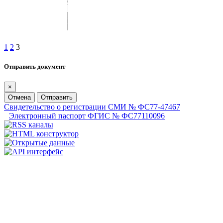
1
2
3
Отправить документ
×
Отмена
Отправить
Свидетельство о регистрации СМИ № ФС77-47467
Электронный паспорт ФГИС № ФС77110096