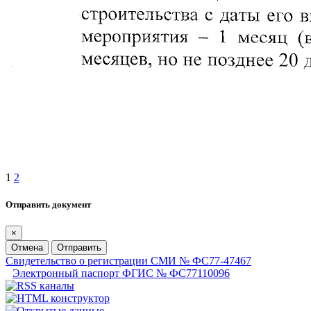
1
2
Отправить документ
×
Отмена
Отправить
Свидетельство о регистрации СМИ № ФС77-47467
Электронный паспорт ФГИС № ФС77110096