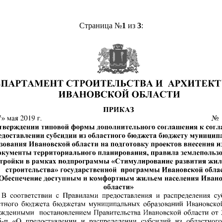
Страница №
1
из
3
: