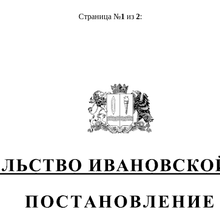
Страница №
1
из
2
: