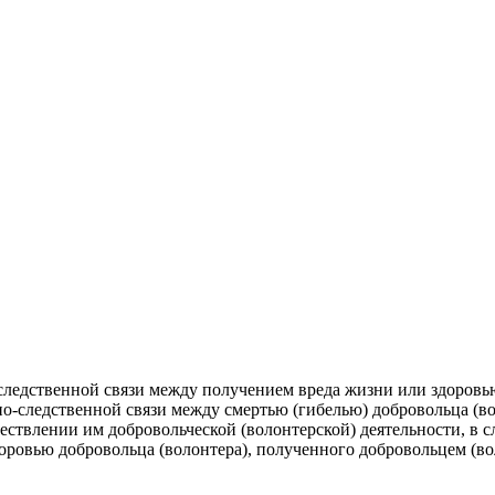
ледственной связи между получением вреда жизни или здоровью
но-следственной связи между смертью (гибелью) добровольца (в
ствлении им добровольческой (волонтерской) деятельности, в сл
здоровью добровольца (волонтера), полученного добровольцем (