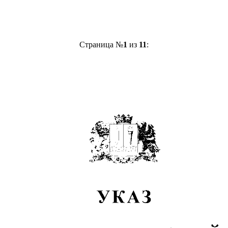
Страница №
1
из
11
: