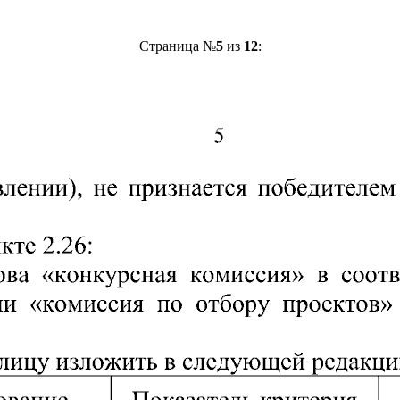
Страница №
5
из
12
: