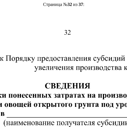
Страница №
32
из
37
: