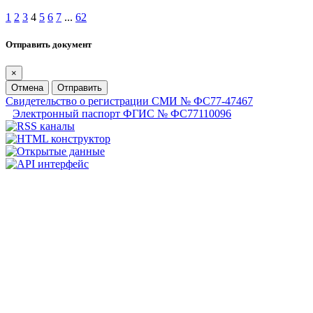
1
2
3
4
5
6
7
...
62
Отправить документ
×
Отмена
Отправить
Свидетельство о регистрации СМИ № ФС77-47467
Электронный паспорт ФГИС № ФС77110096