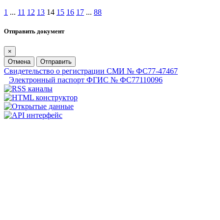
1
...
11
12
13
14
15
16
17
...
88
Отправить документ
×
Отмена
Отправить
Свидетельство о регистрации СМИ № ФС77-47467
Электронный паспорт ФГИС № ФС77110096