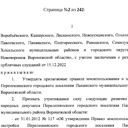
Страница №
2
из
242
: