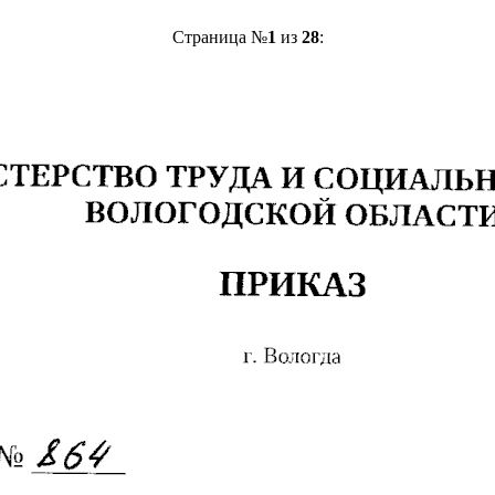
Страница №
1
из
28
: