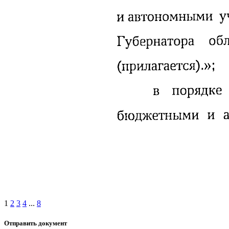
1
2
3
4
...
8
Отправить документ