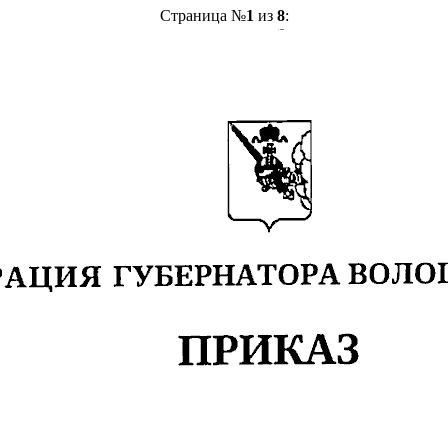
Страница №
1
из
8
: