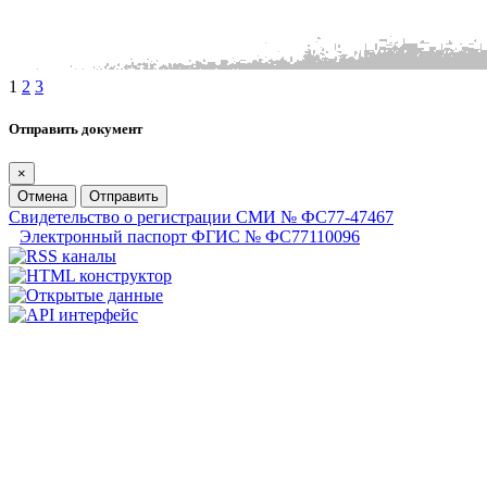
1
2
3
Отправить документ
×
Отмена
Отправить
Свидетельство о регистрации СМИ № ФС77-47467
Электронный паспорт ФГИС № ФС77110096