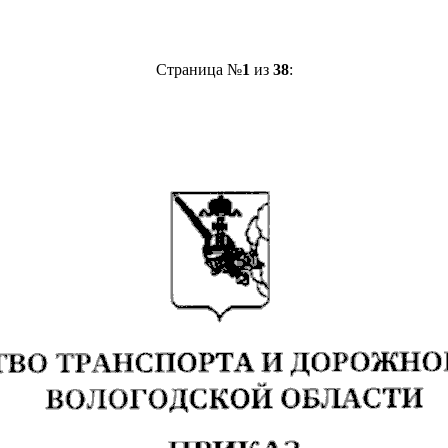
Страница №
1
из
38
: