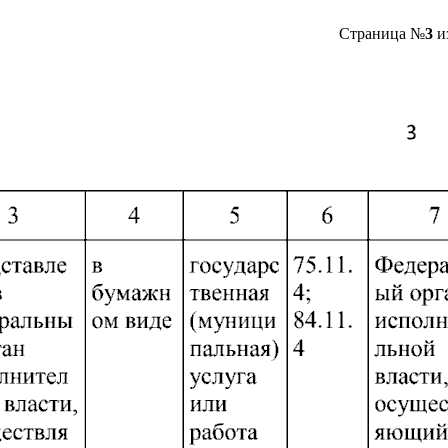
Страница №
3
и