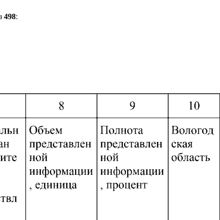
з
498
: