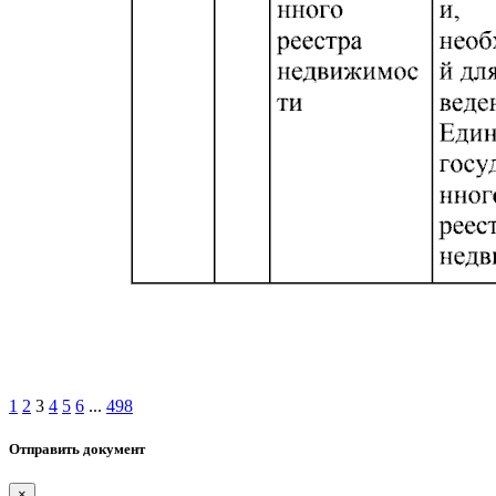
1
2
3
4
5
6
...
498
Отправить документ
×