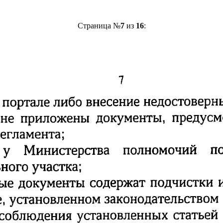
Страница №
7
из
16
: