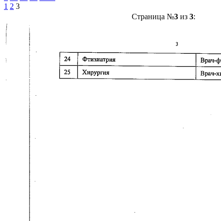
1
2
3
Страница №
3
из
3
: