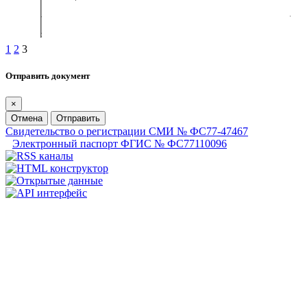
1
2
3
Отправить документ
×
Отмена
Отправить
Свидетельство о регистрации СМИ № ФС77-47467
Электронный паспорт ФГИС № ФС77110096