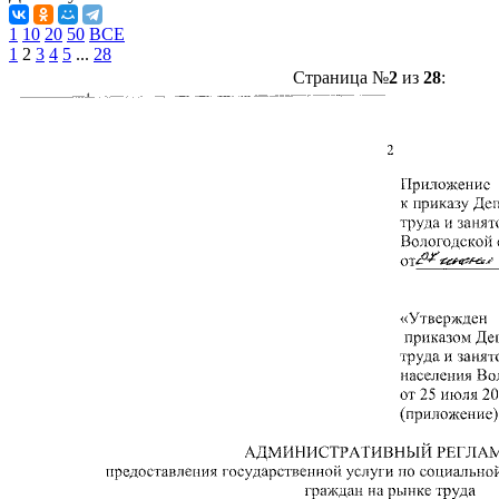
1
10
20
50
ВСЕ
1
2
3
4
5
...
28
Страница №
2
из
28
: