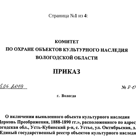
Страница №
1
из
4
: