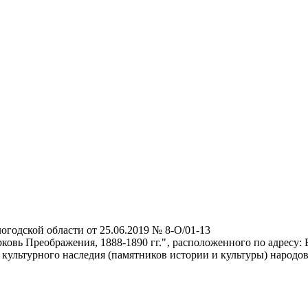
огодской области от 25.06.2019 № 8-О/01-13
вь Преображения, 1888-1890 гг."‚ расположенного по адресу: Вол
в культурного наследия (памятников истории и культуры) народо