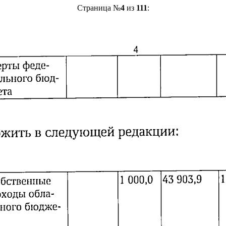
Страница №
4
из
111
: