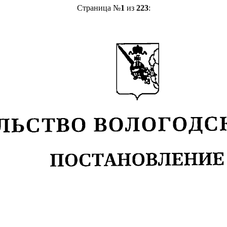
Страница №
1
из
223
: