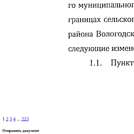
1
2
3
4
...
223
Отправить документ