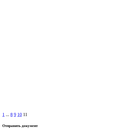
1
...
8
9
10
11
Отправить документ