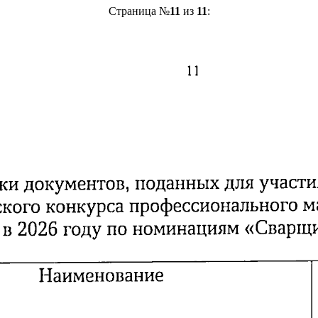
Страница №
11
из
11
: