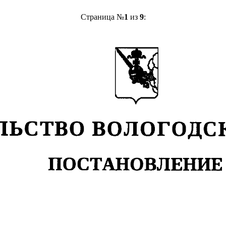
Страница №
1
из
9
: