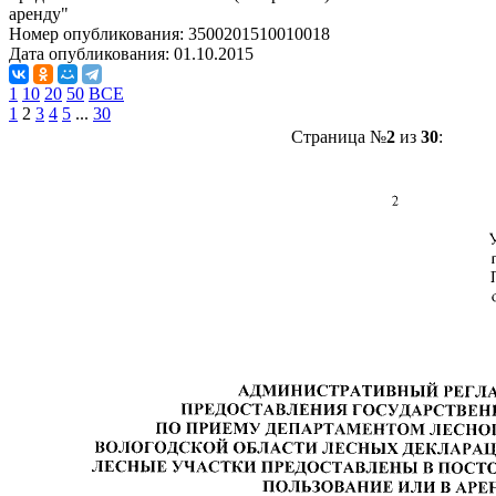
аренду"
Номер опубликования:
3500201510010018
Дата опубликования:
01.10.2015
1
10
20
50
ВСЕ
1
2
3
4
5
...
30
Страница №
2
из
30
: