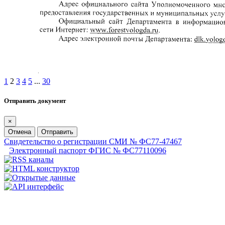
1
2
3
4
5
...
30
Отправить документ
×
Отмена
Отправить
Свидетельство о регистрации СМИ № ФС77-47467
Электронный паспорт ФГИС № ФС77110096