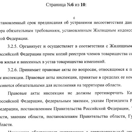
Страница №
6
из
10
: