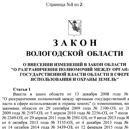
Страница №
1
из
2
: