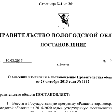
Страница №
1
из
30
: