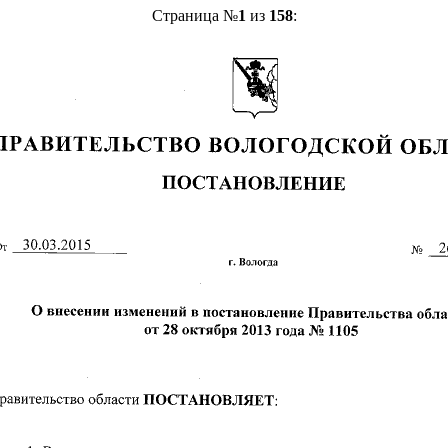
Страница №
1
из
158
: