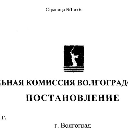
Страница №
1
из
6
: