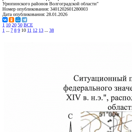
Урюпинского районов Волгоградской области"
Номер опубликования:
3401202601280003
Дата опубликования:
28.01.2026
1
10
20
50
ВСЕ
1
...
7
8
9
10
11
12
13
...
38