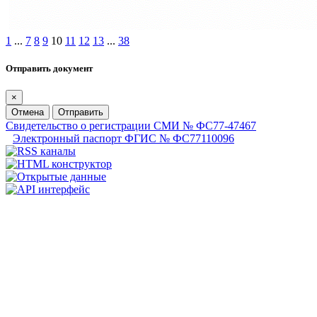
1
...
7
8
9
10
11
12
13
...
38
Отправить документ
×
Отмена
Отправить
Свидетельство о регистрации СМИ № ФС77-47467
Электронный паспорт ФГИС № ФС77110096