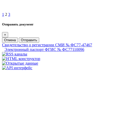
1
2
3
Отправить документ
×
Отмена
Отправить
Свидетельство о регистрации СМИ № ФС77-47467
Электронный паспорт ФГИС № ФС77110096