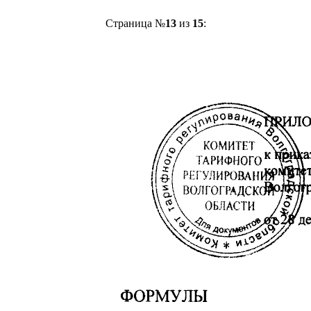
Страница №
13
из
15
: