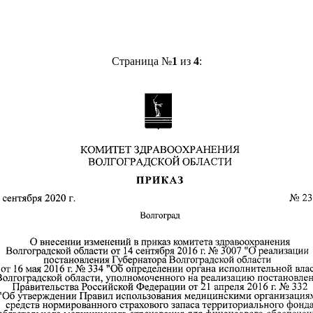
Страница №
1
из
4
: