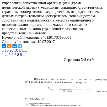
управлении общественной организацией (кроме
политической партии), жилищным, жилищно-строительным,
гаражным кооперативом, садоводческим, огородническим,
дачным потребительским кооперативом, товариществом
собственников недвижимости в качестве единоличного
исполнительного органа или вхождения в состав их
коллегиальных органов управления с разрешения
представителя нанимателя"
Номер опубликования:
3401201707190001
Дата опубликования:
19.07.2017
1
10
20
50
ВСЕ
1
...
5
6
7
8
9
Страница №
8
из
9
: