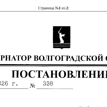
Страница №
1
из
2
: