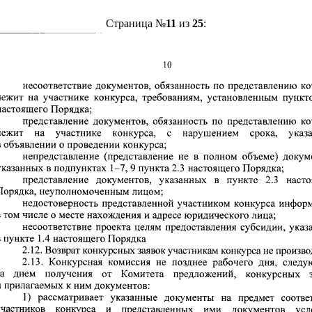
Страница №
11
из
25
: