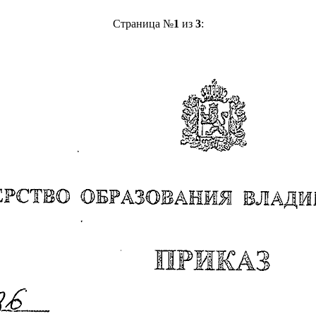
Страница №
1
из
3
: