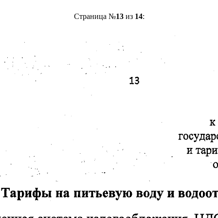
Страница №
13
из
14
: