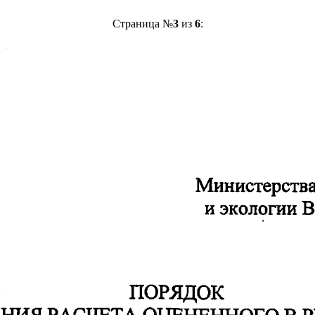
Страница №
3
из
6
: