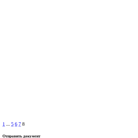
1
...
5
6
7
8
Отправить документ