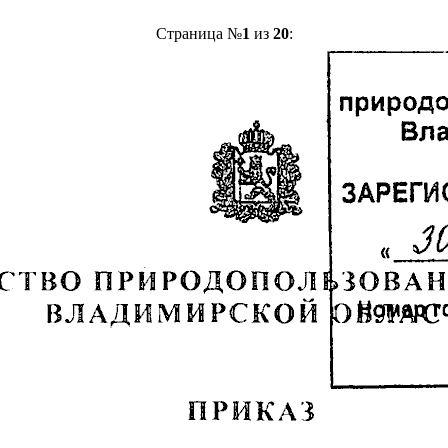
Страница №
1
из
20
: