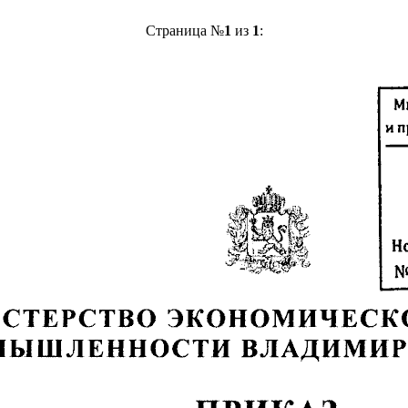
Страница №
1
из
1
: