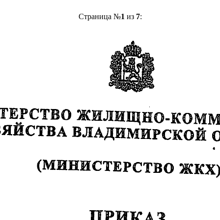
Страница №
1
из
7
: