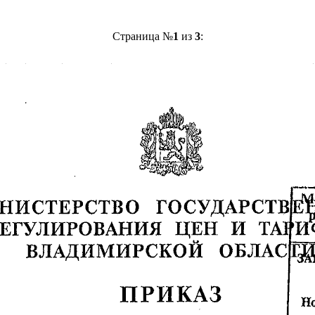
Страница №
1
из
3
: