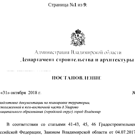
Страница №
1
из
9
: