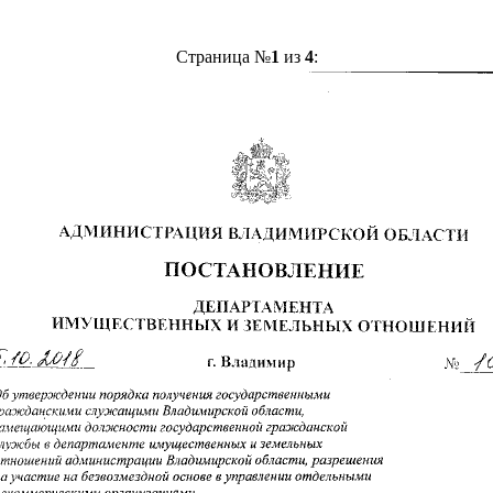
Страница №
1
из
4
: