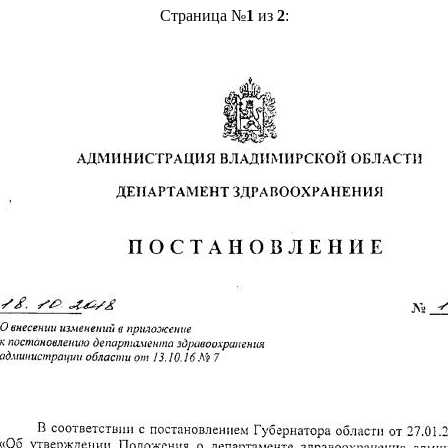
Страница №
1
из
2
: