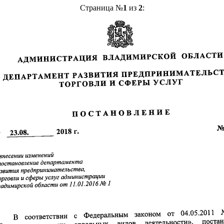
Страница №
1
из
2
: