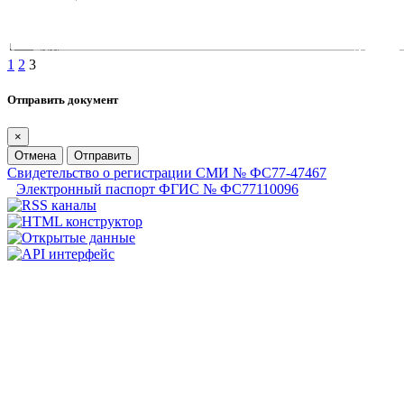
1
2
3
Отправить документ
×
Отмена
Отправить
Свидетельство о регистрации СМИ № ФС77-47467
Электронный паспорт ФГИС № ФС77110096