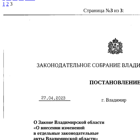
1
2
3
Страница №
3
из
3
: